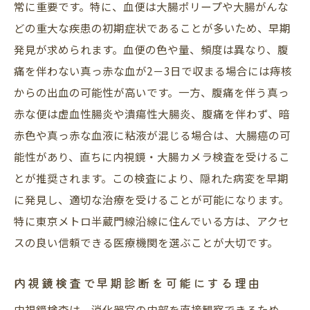
ロケーションを考慮した最適な医療機関の
常に重要です。特に、血便は大腸ポリープや大腸がんな
選び方
どの重大な疾患の初期症状であることが多いため、早期
発見が求められます。血便の色や量、頻度は異なり、腹
通いやすさが健康管理に与える影響
痛を伴わない真っ赤な血が2－3日で収まる場合には痔核
地域で利用できる内視鏡検査の施設紹介
からの出血の可能性が高いです。一方、腹痛を伴う真っ
沿線エリアでの健康イベントと啓蒙活動
赤な便は虚血性腸炎や潰瘍性大腸炎、腹痛を伴わず、暗
内視鏡検査の地域特化型の利便性
赤色や真っ赤な血液に粘液が混じる場合は、大腸癌の可
内視鏡・大腸カメラ検査がポリープや大腸がん
能性があり、直ちに内視鏡・大腸カメラ検査を受けるこ
の早期発見に役立つ理由
とが推奨されます。この検査により、隠れた病変を早期
ポリープ検出のメカニズム
に発見し、適切な治療を受けることが可能になります。
大腸がんの初期症状を見逃さないために
特に東京メトロ半蔵門線沿線に住んでいる方は、アクセ
検査によって可能になる早期治療の選択肢
スの良い信頼できる医療機関を選ぶことが大切です。
内視鏡技術の進化が与える影響
内視鏡検査で早期診断を可能にする理由
検査データが示す早期発見の効果
内視鏡検査は、消化器官の内部を直接観察できるため、