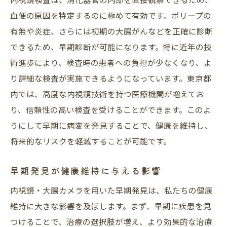
予防医学としての内視鏡検査の位置づけ
血便の原因を特定するのに極めて有効です。ポリープの
血便の背後に潜むリスクを内視鏡・大腸カメラ
有無や炎症、さらには初期の大腸がんなどを正確に診断
で特定する方法
できるため、早期診断が可能になります。特に近年の技
血便の原因を突き止めるためのステップ
術進歩により、検査時の患者への負担が少なくなり、よ
内視鏡検査で得られる診断情報
り詳細な検査が実施できるようになっています。東京都
リスク特定から治療へのスムーズな流れ
内では、高度な内視鏡技術を持つ医療機関が増えてお
内視鏡による詳細な腸内視察の重要性
り、信頼性の高い検査を受けることができます。このよ
関連する症状を総合的に判断する方法
うにして早期に病変を発見することで、健康を維持し、
将来的なリスクを軽減することが可能です。
検査結果に基づいた個別の健康管理
安心して内視鏡検査を受けられる医療機関の選
早期発見が健康維持に与える影響
び方
内視鏡・大腸カメラを用いた早期発見は、私たちの健康
信頼できる医療機関の特徴
維持に大きな影響を及ぼします。まず、早期に疾患を見
医師の専門性と経験を確認する方法
つけることで、治療の選択肢が増え、より効果的な治療