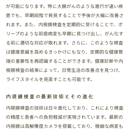
患者の声を活用した医療機関選び
が可能になります。特に大腸がんのような進行が速い疾
施設の設備と衛生管理の確認ポイント
患でも、早期段階で発見することで予後が大幅に改善さ
安心感を得るための事前カウンセリング
れます。また、内視鏡検査を定期的に受けることで、ポ
内視鏡検査後のフォローアップ体制の重要
リープのような前癌病変も早期に見つけ出し、がん化す
性
る前に適切な対応が取れます。さらに、このような検査
内視鏡・大腸カメラ検査の流れを知って安心し
は健康意識を高めるきっかけにもなり、定期的な健康管
て準備しよう
理の重要性を再認識することができます。健康診断や内
視鏡検査の結果によって、日常生活の改善点を見つけ、
検査前の準備と食事制限について
ライフスタイルを見直すことも可能です。
検査当日の流れと注意事項
検査後の結果説明と次のステップ
内視鏡検査の最新技術とその進化
検査中の安全性を確保するための取り組み
内視鏡検査の技術は日々進化しており、これにより検査
事前に知っておくべきQ&A
の精度と患者への負担軽減が実現されています。最新の
内視鏡検査を初めて受ける方へのガイド
内視鏡は高解像度カメラを搭載しており、微細な病変も