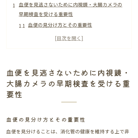
血便を見逃さないために内視鏡・大腸カメラの
早期検査を受ける重要性
血便の見分け方とその重要性
内視鏡検査で早期診断を可能にする理由
早期発見が健康維持に与える影響
内視鏡検査の最新技術とその進化
検査を受けるタイミングのベストプラクテ
血便を見逃さないために内視鏡・
ィス
大腸カメラの早期検査を受ける重
健康管理のための定期的な内視鏡検査の重
要性
要性
東京メトロ半蔵門線沿線で内視鏡・大腸カメラ
を利用した健康管理法
血便の見分け方とその重要性
半蔵門線エリアでの内視鏡検査の選択肢
血便を見分けることは、消化管の健康を維持する上で非