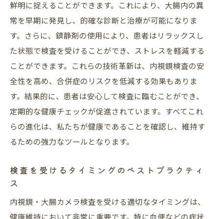
血便を放置しない！内視鏡・大腸カメラで迅速
鮮明に捉えることができます。これにより、大腸内の異
に対応するポイント
常を早期に発見し、的確な診断と治療が可能になりま
緊急性を見極めるためのセルフチェック
す。さらに、鎮静剤の使用により、患者はリラックスし
た状態で検査を受けることができ、ストレスを軽減する
早期対応の重要性とその理由
ことができます。これらの技術革新は、内視鏡検査の安
内視鏡検査を受けるまでの迅速な行動
全性を高め、合併症のリスクを低減する効果もありま
医療機関への相談時に伝えるべき情報
す。結果的に、患者は安心して検査に臨むことができ、
症状を隠さず正確に伝える重要性
定期的な健康チェックが促進されています。すべてこれ
迅速な対応がもたらす安心感
らの進化は、私たちが健康であることを確認し、維持す
内視鏡検査で見つかる初期症状を把握して健康
るための強力なツールとなります。
を守る方法
初期症状の具体例とその特徴
検査を受けるタイミングのベストプラクティ
ス
ポリープや腫瘍の早期発見の意義
内視鏡・大腸カメラ検査を受ける適切なタイミングは、
早期治療の可能性を広げるために
健康維持において非常に重要です。特に血便などの症状