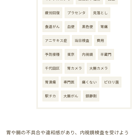
疲労回復
プラセンタ
見落とし
食道がん
血便
黒色便
胃痛
アニサキス症
当日検査
費用
予防接種
東京
内視鏡
半蔵門
千代田区
胃カメラ
大腸カメラ
胃潰瘍
専門医
痛くない
ピロリ菌
駅チカ
大腸がん
鎮静剤
胃や腸の不具合や違和感があり、内視鏡検査を受けよう