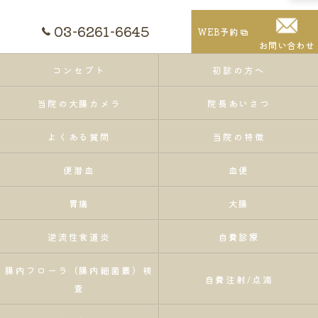
03-6261-6645
WEB予約
お問い合わせ
コンセプト
初診の方へ
当院の大腸カメラ
院長あいさつ
よくある質問
当院の特徴
便潜血
血便
胃痛
大腸
逆流性食道炎
自費診療
腸内フローラ（腸内細菌叢）検
自費注射/点滴
査