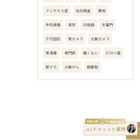
アニサキス症
当日検査
費用
予防接種
東京
内視鏡
半蔵門
千代田区
胃カメラ
大腸カメラ
胃潰瘍
専門医
痛くない
ピロリ菌
駅チカ
大腸がん
鎮静剤