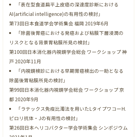
「表在型食道扁平上皮癌の深達度診断における
AI(artificial intelligence)の有用性の検討」
第73回日本食道学会学術集会 福岡 2019年6月
「除菌後胃癌における発癌および粘膜下層浸潤の
リスクとなる背景胃粘膜所見の検討」
第100回日本消化器内視鏡学会総会 ワークショップ 神
戸 2020年11月
「内視鏡検診における早期胃癌検出の一助となる
除菌後胃粘膜所見の検討」
第99回日本消化器内視鏡学会総会 ワークショップ 京
都 2020年9月
「ラテックス免疫比濁法を用いたLタイプワコーH.
ピロリ抗体・Jの有用性の検討」
第26回日本ヘリコバクター学会学術集会 シンポジウム
2021年1月