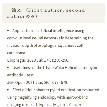
―論文―(First author, second
authorのみ)
Application of artificial intelligence using
convolutional neural networks in determining the
invasion depth of esophageal squamous cell
carcinoma
Esophagus. 2020 Jul; 17(3):250-256.
Usefulness of the l-type Wako Helicobacter pylori
antibody J test
JGH Open. 2021 Jun; 5(6): 673–678.
Efect of Helicobacter pylori eradication evaluated
using magnifying endoscopy with narrow-band
imaging in mixed-type early gastric Cancer.