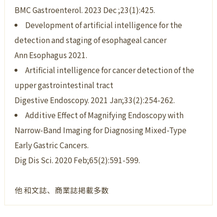
BMC Gastroenterol. 2023 Dec ;23(1):425.
Development of artificial intelligence for the
detection and staging of esophageal cancer
Ann Esophagus 2021.
Artificial intelligence for cancer detection of the
upper gastrointestinal tract
Digestive Endoscopy. 2021 Jan;33(2):254-262.
Additive Effect of Magnifying Endoscopy with
Narrow-Band Imaging for Diagnosing Mixed-Type
Early Gastric Cancers.
Dig Dis Sci. 2020 Feb;65(2):591-599.
他 和文誌、商業誌掲載多数