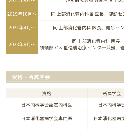
2019年10月～
同 上部消化管内科 副医長、健診セン
2021年4月～
同 上部消化管内科 医長、
健診センタ
同 上部消化管内科 医長、
2023年9月～
頭頸部 がん低侵襲治療 センター兼務、健
資格・所属学会
資格
所属学会
日本内科学会認定内科医
日本内科学会
日本消化器病学会専門医
日本消化器病学