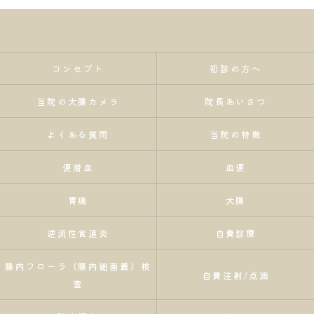
コンセプト
初診の方へ
当院の大腸カメラ
院長あいさつ
よくある質問
当院の特徴
便潜血
血便
胃痛
大腸
逆流性食道炎
自費診療
腸内フローラ（腸内細菌叢）検
自費注射/点滴
査