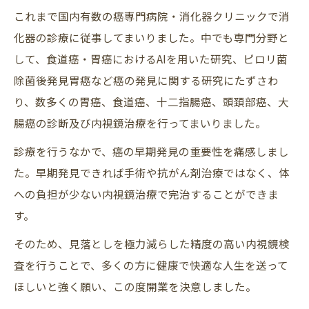
これまで国内有数の癌専門病院・消化器クリニックで消
化器の診療に従事してまいりました。中でも専門分野と
して、食道癌・胃癌におけるAIを用いた研究、ピロリ菌
除菌後発見胃癌など癌の発見に関する研究にたずさわ
り、数多くの胃癌、食道癌、十二指腸癌、頭頚部癌、大
腸癌の診断及び内視鏡治療を行ってまいりました。
診療を行うなかで、癌の早期発見の重要性を痛感しまし
た。早期発見できれば手術や抗がん剤治療ではなく、体
への負担が少ない内視鏡治療で完治することができま
す。
そのため、見落としを極力減らした精度の高い内視鏡検
査を行うことで、多くの方に健康で快適な人生を送って
ほしいと強く願い、この度開業を決意しました。