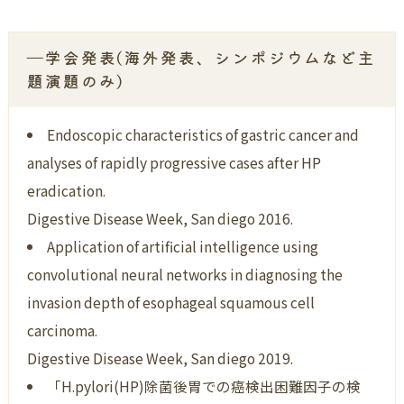
―学会発表(海外発表、シンポジウムなど主
題演題のみ)
Endoscopic characteristics of gastric cancer and
analyses of rapidly progressive cases after HP
eradication.
Digestive Disease Week, San diego 2016.
Application of artificial intelligence using
convolutional neural networks in diagnosing the
invasion depth of esophageal squamous cell
carcinoma.
Digestive Disease Week, San diego 2019.
「H.pylori(HP)除菌後胃での癌検出困難因子の検