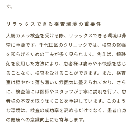
迅速な結果報告と治療方針の決定
す。
大腸カメラ検査を千代田区で受ける際のポイン
リラックスできる検査環境の重要性
ト
検査前の食事制限と準備について
大腸カメラ検査を受ける際、リラックスできる環境は非
常に重要です。千代田区のクリニックでは、検査の緊張
検査当日の流れを把握する
を和らげるための工夫が多く見られます。例えば、鎮静
服装や持ち物の準備ポイント
剤を使用した方法により、患者様は痛みや不快感を感じ
検査後の休息と注意事項
ることなく、検査を受けることができます。また、検査
専門スタッフのサポート体制
室は穏やかで落ち着いた雰囲気に整えられており、さら
不明点は事前にクリニックへ確認
に、検査前には医師やスタッフが丁寧に説明を行い、患
半蔵門渡海消化器・内視鏡クリニックが提供す
者様の不安を取り除くことを重視しています。このよう
る安心の大腸カメラ
な環境は、検査の成功率を高めるだけでなく、患者自身
豊富な経験を誇る専門医師陣
の健康への意識向上にも寄与します。
患者様サポートに特化した施設