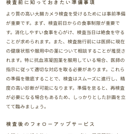
検査前に知っておきたい準備事項
最新機器による高精度な診断
より質の高い大腸カメラ検査を受けるためには事前準備
リラックスできる待合環境
が重要です。まず、検査前日からの食事制限が重要で
検査後のアフターフォロー体制
す。消化しやすい食事を心がけ、検査当日は絶食を守る
安心感を提供するための取り組み
ことが求められます。また、検査施行前には医師に現在
東京都千代田区で大腸カメラ検査を受ける理由
の健康状態や服用中の薬について相談することが推奨さ
交通の利便性が高いエリア
れます。特に抗血液凝固薬を服用している場合、医師の
信頼できる医療機関が多数
指示に従って適切な対応を取る必要があります。これら
都市部ならではの高度な医療技術
の準備を徹底することで、検査はスムーズに進行し、精
度の高い診断が可能になります。準備を怠ると、再検査
多様な選択肢が提供される検査環境
が必要になる場合もあるため、しっかりとした計画を立
迅速な対応と結果提供体制
てて臨みましょう。
地域密着型の医療サービス
検査後のフォローアップサービス