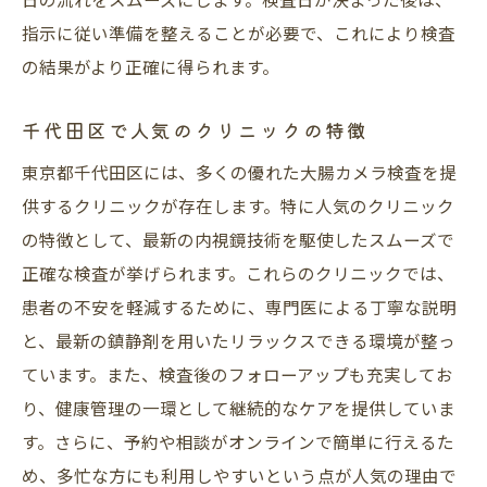
最新技術による検査精度の向上
指示に従い準備を整えることが必要で、これにより検査
痛みを抑えるための技術革新
の結果がより正確に得られます。
3D内視鏡を活用した詳細な診断
医師との対話で不安を軽減
千代田区で人気のクリニックの特徴
検査時間の短縮化
東京都千代田区には、多くの優れた大腸カメラ検査を提
安心感を高める医療の進歩
供するクリニックが存在します。特に人気のクリニック
の特徴として、最新の内視鏡技術を駆使したスムーズで
千代田区のクリニックで受ける大腸カメラ検査
正確な検査が挙げられます。これらのクリニックでは、
のメリットとは
患者の不安を軽減するために、専門医による丁寧な説明
都市部ならではの検査の利便性
と、最新の鎮静剤を用いたリラックスできる環境が整っ
高度な診断技術を有するクリニック
ています。また、検査後のフォローアップも充実してお
患者様への配慮が行き届いたサービス
り、健康管理の一環として継続的なケアを提供していま
地域に根付いた信頼の医療機関
す。さらに、予約や相談がオンラインで簡単に行えるた
検査の予約が取りやすい
め、多忙な方にも利用しやすいという点が人気の理由で