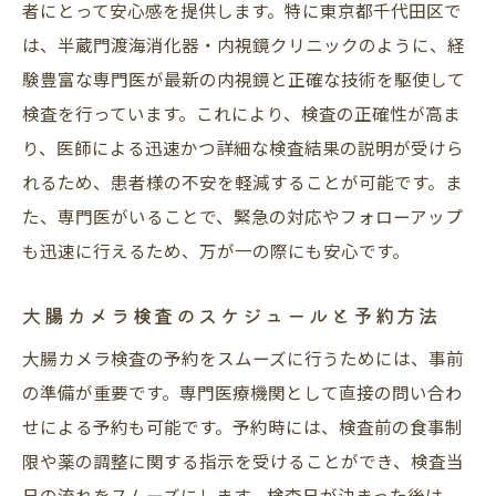
者にとって安心感を提供します。特に東京都千代田区で
千代田区のアクセスの良さ
は、半蔵門渡海消化器・内視鏡クリニックのように、経
ストレスを軽減するための鎮静剤使用
験豊富な専門医が最新の内視鏡と正確な技術を駆使して
迅速な結果提供とそのメリット
検査を行っています。これにより、検査の正確性が高ま
千代田区で信頼できる大腸カメラクリニックの
り、医師による迅速かつ詳細な検査結果の説明が受けら
選び方
れるため、患者様の不安を軽減することが可能です。ま
評判の良いクリニックの見つけ方
た、専門医がいることで、緊急の対応やフォローアップ
口コミで知るクリニックの信頼性
も迅速に行えるため、万が一の際にも安心です。
専門医の経験と技術力を確認
大腸カメラ検査のスケジュールと予約方法
検査料金と保険適用について
大腸カメラ検査の予約をスムーズに行うためには、事前
クリニックの施設設備をチェック
の準備が重要です。専門医療機関として直接の問い合わ
アフターケアが充実しているか
せによる予約も可能です。予約時には、検査前の食事制
内視鏡技術の進化がもたらす大腸カメラ検査の
限や薬の調整に関する指示を受けることができ、検査当
安心感
日の流れをスムーズにします。検査日が決まった後は、