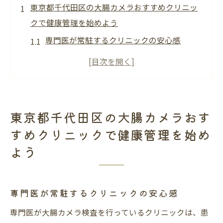
東京都千代田区の大腸カメラおすすめクリニッ
クで健康管理を始めよう
専門医が常駐するクリニックの安心感
大腸カメラ検査のスケジュールと予約方法
千代田区で人気のクリニックの特徴
リラックスできる検査環境の重要性
検査前に知っておきたい準備事項
東京都千代田区の大腸カメラおす
検査後のフォローアップサービス
すめクリニックで健康管理を始め
大腸カメラ検査の快適さを求めるなら東京都千
よう
代田区がおすすめ
最新の内視鏡技術を活用した検査
専門医が常駐するクリニックの安心感
患者様に優しいクリニックの選び方
専門医が大腸カメラ検査を行っているクリニックは、患
快適な検査を提供するための工夫