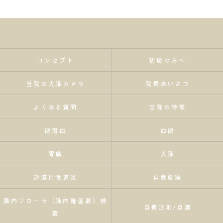
コンセプト
初診の方へ
当院の大腸カメラ
院長あいさつ
よくある質問
当院の特徴
便潜血
血便
胃痛
大腸
逆流性食道炎
自費診療
腸内フローラ（腸内細菌叢）検
自費注射/点滴
査