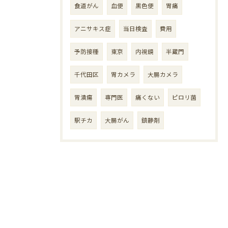
食道がん
血便
黒色便
胃痛
アニサキス症
当日検査
費用
予防接種
東京
内視鏡
半蔵門
千代田区
胃カメラ
大腸カメラ
胃潰瘍
専門医
痛くない
ピロリ菌
駅チカ
大腸がん
鎮静剤