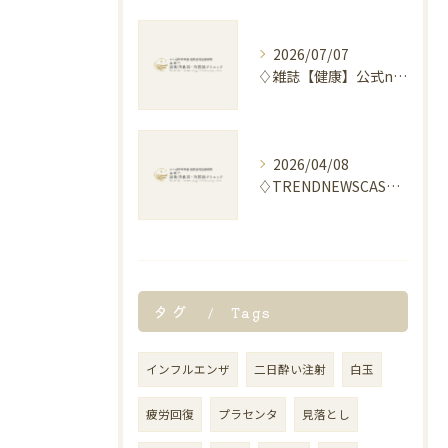
2026/07/07
♢雑誌【健康】公式note “「麻辣湯」による胃腸の不調について”記事解説のお知らせ♢
2026/04/08
♢TRENDNEWSCASTERに取材協力しました♢
タグ
Tags
インフルエンザ
二日酔い注射
白玉
疲労回復
プラセンタ
見落とし