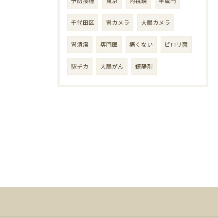
予防接種
東京
内視鏡
半蔵門
千代田区
胃カメラ
大腸カメラ
胃潰瘍
専門医
痛くない
ピロリ菌
駅チカ
大腸がん
鎮静剤