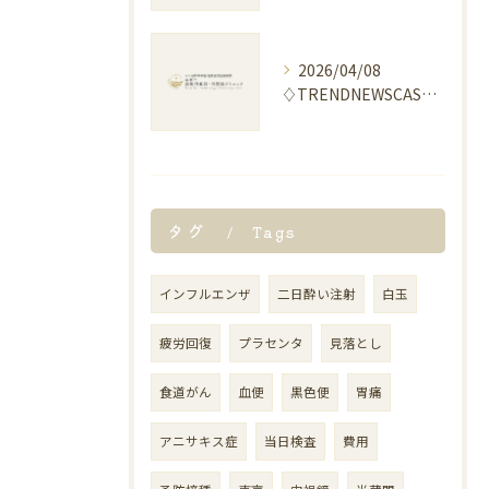
2026/04/08
♢TRENDNEWSCASTERに取材協力しました♢
タグ
Tags
インフルエンザ
二日酔い注射
白玉
疲労回復
プラセンタ
見落とし
食道がん
血便
黒色便
胃痛
アニサキス症
当日検査
費用