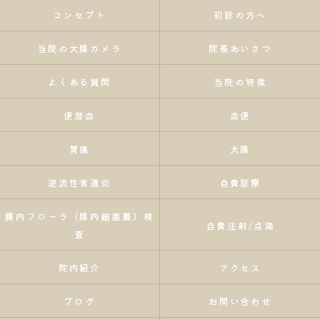
コンセプト
初診の方へ
当院の大腸カメラ
院長あいさつ
よくある質問
当院の特徴
便潜血
血便
胃痛
大腸
逆流性食道炎
自費診療
腸内フローラ（腸内細菌叢）検
自費注射/点滴
査
院内紹介
アクセス
ブログ
お問い合わせ