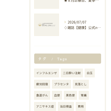
★８月診療日、夏季休暇のお知らせ★
2026/07/07
♢雑誌【健康】公式note “「麻辣湯」による胃腸の不調について”記事解説のお知らせ♢
タグ
Tags
インフルエンザ
二日酔い注射
白玉
疲労回復
プラセンタ
見落とし
食道がん
血便
黒色便
胃痛
アニサキス症
当日検査
費用