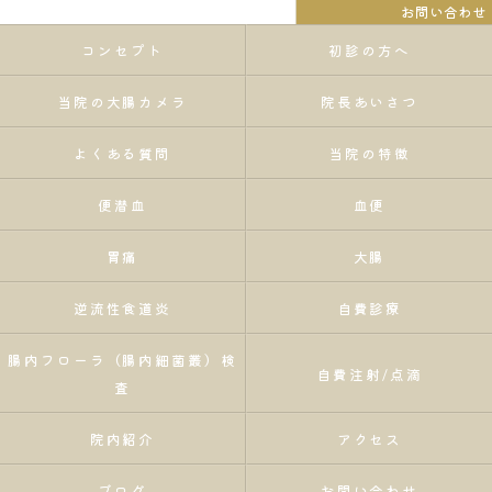
お問い合わせ
コンセプト
初診の方へ
当院の大腸カメラ
院長あいさつ
よくある質問
当院の特徴
便潜血
血便
胃痛
大腸
逆流性食道炎
自費診療
腸内フローラ（腸内細菌叢）検
自費注射/点滴
査
院内紹介
アクセス
ブログ
お問い合わせ