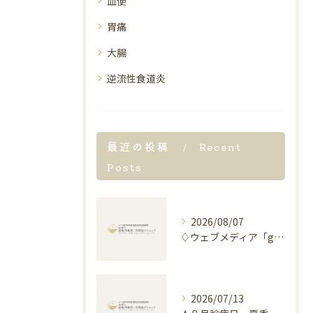
血便
胃痛
大腸
逆流性食道炎
最近の投稿
Recent
Posts
2026/08/07
♢ウェブメディア「grape」 “扇風機をつけたまま寝ても大丈夫！ただし『この条件』には要注意”記事解説のお知らせ♢
2026/07/13