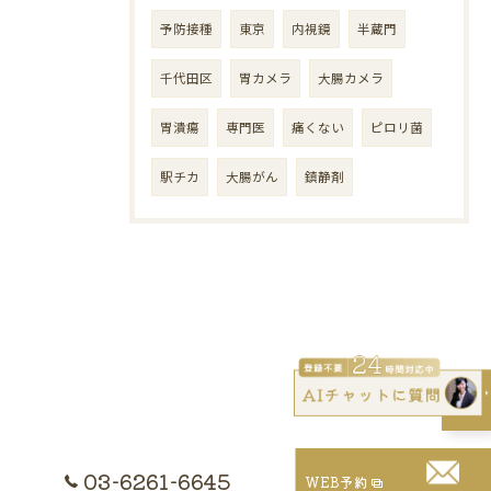
予防接種
東京
内視鏡
半蔵門
千代田区
胃カメラ
大腸カメラ
胃潰瘍
専門医
痛くない
ピロリ菌
駅チカ
大腸がん
鎮静剤
03-6261-6645
WEB予約