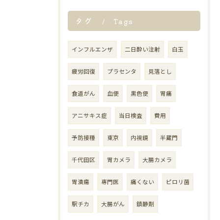
タグ
Tags
インフルエンザ
二日酔い注射
白玉
疲労回復
プラセンタ
見落とし
食道がん
血便
黒色便
胃痛
アニサキス症
当日検査
費用
予防接種
東京
内視鏡
半蔵門
千代田区
胃カメラ
大腸カメラ
胃潰瘍
専門医
痛くない
ピロリ菌
駅チカ
大腸がん
鎮静剤